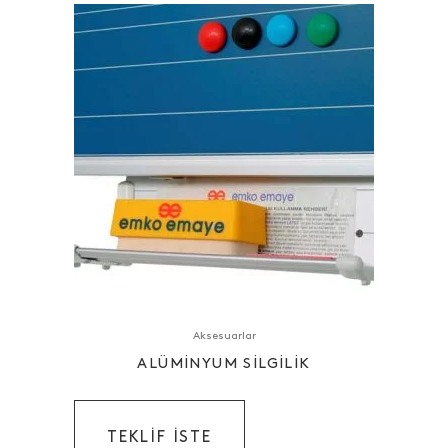
Aksesuarlar
ALÜMINYUM SILGILIK
TEKLIF ISTE