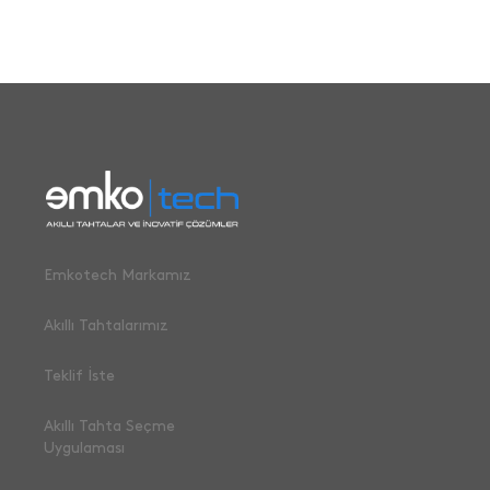
Emkotech Markamız
Akıllı Tahtalarımız
Teklif İste
Akıllı Tahta Seçme
Uygulaması