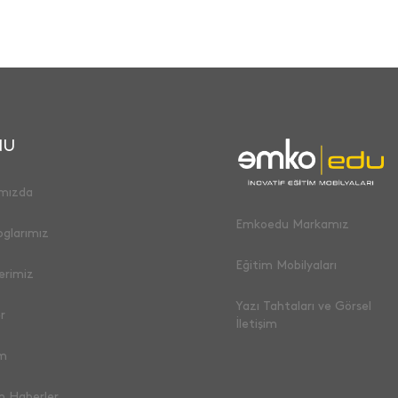
NU
mızda
Emkoedu Markamız
oglarımız
Eğitim Mobilyaları
erimiz
Yazı Tahtaları ve Görsel
r
İletişim
im
n Haberler