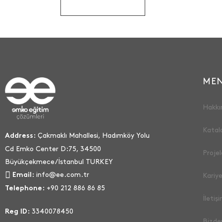
ME
Hakkı
Katal
Çakmaklı Mahallesi, Hadımköy Yolu
Address:
Cd Emko Center D:75, 34500
Projel
Büyükçekmece/İstanbul TURKEY
info@ee.com.tr
Email:
Kariye
+90 212 886 86 85
Telephone:
İletiş
3340078450
Reg ID:
Bizde