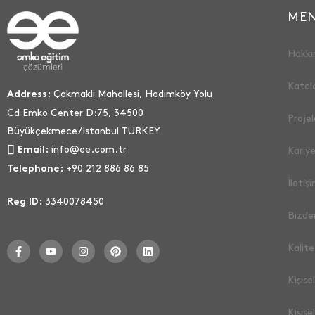
ME
Hakkı
Katal
Çakmaklı Mahallesi, Hadımköy Yolu
Address:
Cd Emko Center D:75, 34500
Projel
Büyükçekmece/İstanbul TURKEY
info@ee.com.tr
Email:
Kariye
+90 212 886 86 85
Telephone:
İletiş
3340078450
Reg ID:
Bizde
Kalite
Kişise
Kişise