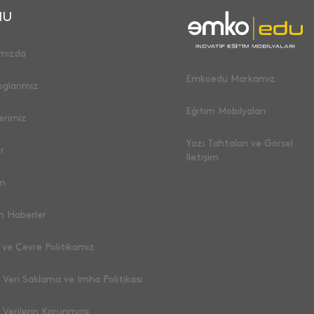
NU
mızda
Emkoedu Markamız
oglarımız
Eğitim Mobilyaları
erimiz
Yazı Tahtaları ve Görsel
r
İletişim
im
n Haberler
 ve Çevre Politikamız
l Veri Saklama ve İmha Politikası
l Verilerin Korunması