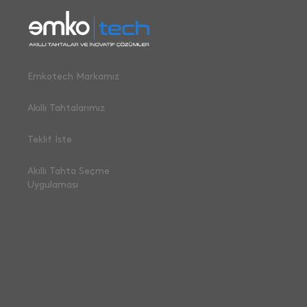
Emkotech Markamız
Akıllı Tahtalarımız
Teklif İste
Akıllı Tahta Seçme
Uygulaması