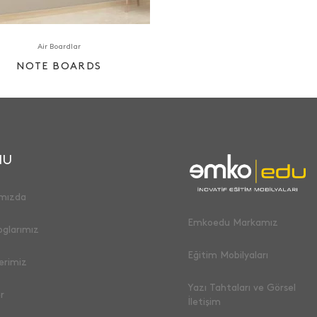
Air Boardlar
NOTE BOARDS
NU
mızda
Emkoedu Markamız
oglarımız
Eğitim Mobilyaları
erimiz
Yazı Tahtaları ve Görsel
r
İletişim