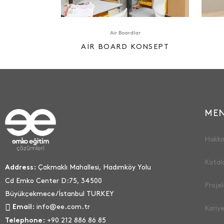
Air Boardlar
AIR BOARD KONSEPT
ME
Hakkı
Katal
Çakmaklı Mahallesi, Hadımköy Yolu
Address:
Cd Emko Center D:75, 34500
Projel
Büyükçekmece/İstanbul TURKEY
info@ee.com.tr
Email:
Kariye
+90 212 886 86 85
Telephone: