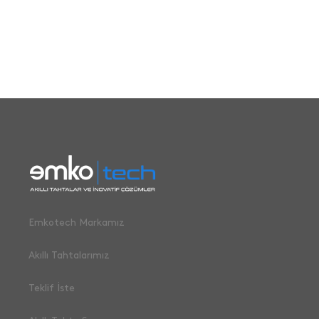
Emkotech Markamız
Akıllı Tahtalarımız
Teklif İste