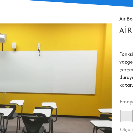
Air Bo
AI
Fonksi
vazgeç
çerçe
duruyo
katar
Emaye
Ölçül