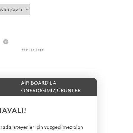
TEKLIF ISTE
AIR BOARD'LA
ÖNERDIĞIMIZ ÜRÜNLER
AVALI!
r arada isteyenler için vazgeçilmez olan