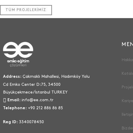
TÜM PROJELERİMİZ
ME
Hakkı
Katal
Çakmaklı Mahallesi, Hadımköy Yolu
Address:
Cd Emko Center D:75, 34500
Projel
Büyükçekmece/İstanbul TURKEY
info@ee.com.tr
Email:
Kariye
+90 212 886 86 85
Telephone:
İletiş
3340078450
Reg ID:
Bizde