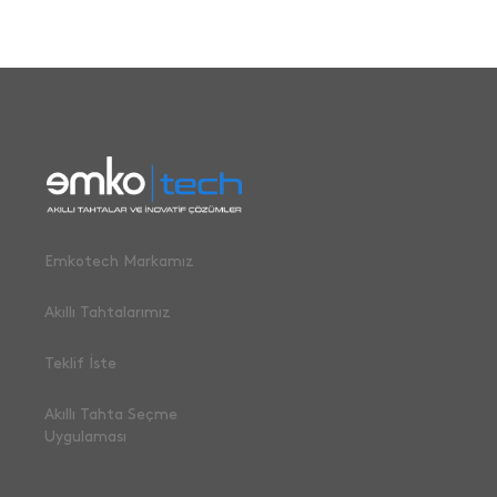
Emkotech Markamız
Akıllı Tahtalarımız
Teklif İste
Akıllı Tahta Seçme
Uygulaması