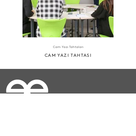
Cam Yazı Tahtaları
CAM YAZI TAHTASI
Çakmaklı Mahallesi, Hadımköy Yolu Cd Emko Center
Address:
D:75, 34500 Büyükçekmece/İstanbul TURKEY