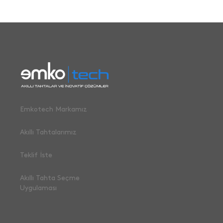
Emkotech Markamız
Akıllı Tahtalarımız
Teklif İste
Akıllı Tahta Seçme
Uygulaması