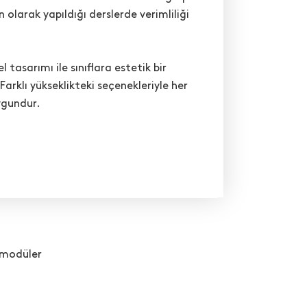
 olarak yapıldığı derslerde verimliliği
l tasarımı ile sınıflara estetik bir
rklı yükseklikteki seçenekleriyle her
ygundur.
modüler