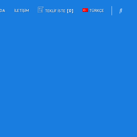
ZDA
İLETIŞIM
TÜRKÇE
TEKLİF İSTE
0