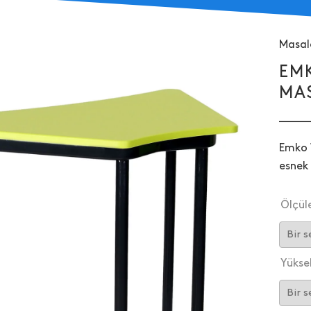
Masal
EM
MA
Emko W
esnek 
Ölçül
Yüksek