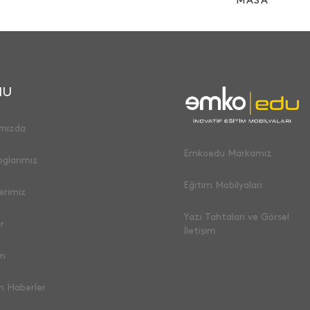
MASA
NU
mızda
Emkoedu Markamız
oglarımız
Eğitim Mobilyaları
erimiz
Yazı Tahtaları ve Görsel
r
İletişim
im
n Haberler