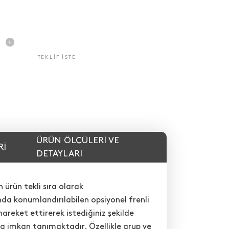
TEKLIF ISTE
ÜRÜN ÖLÇÜLERI VE
RI
DETAYLARI
ürün tekli sıra olarak
ında konumlandırılabilen opsiyonel frenli
areket ettirerek istediğiniz şekilde
a imkan tanımaktadır. Özellikle grup ve