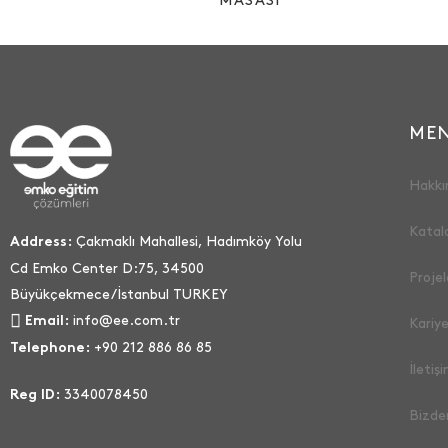
MASASI
ME
Hakkı
Katal
Çakmaklı Mahallesi, Hadımköy Yolu
Address:
Cd Emko Center D:75, 34500
Projel
Büyükçekmece/İstanbul TURKEY
info@ee.com.tr
Email:
Kariye
+90 212 886 86 85
Telephone:
İletiş
3340078450
Reg ID:
Bizde