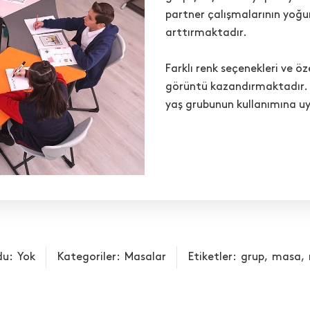
partner çalışmalarının yoğun
arttırmaktadır.
Farklı renk seçenekleri ve öze
görüntü kazandırmaktadır. Fa
yaş grubunun kullanımına u
du:
Yok
Kategoriler:
Masalar
Etiketler:
grup
,
masa
,