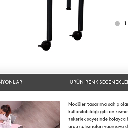
SIYONLAR
ÜRÜN RENK SEÇENEKLE
Modüler tasarıma sahip olan 
kullanılabildiği gibi ön kısm
tekerlek sayesinde kolayca h
grup çalışmaları yapmaya d