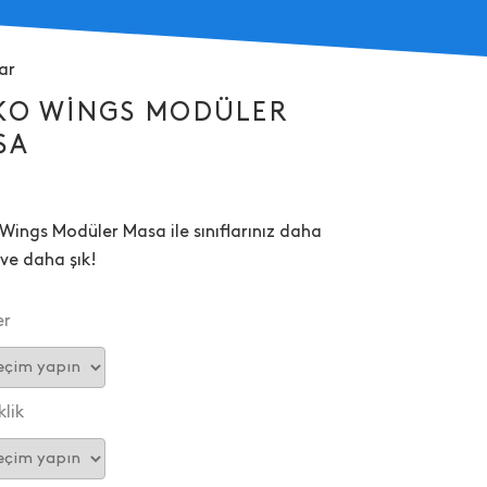
ar
KO WINGS MODÜLER
SA
ings Modüler Masa ile sınıflarınız daha
ve daha şık!
er
lik