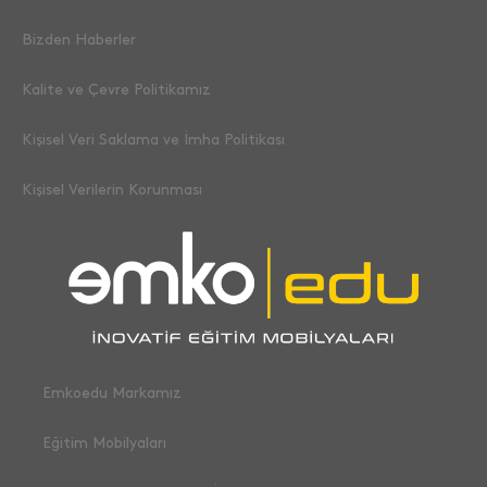
Bizden Haberler
Kalite ve Çevre Politikamız
Kişisel Veri Saklama ve İmha Politikası
Kişisel Verilerin Korunması
Emkoedu Markamız
Eğitim Mobilyaları